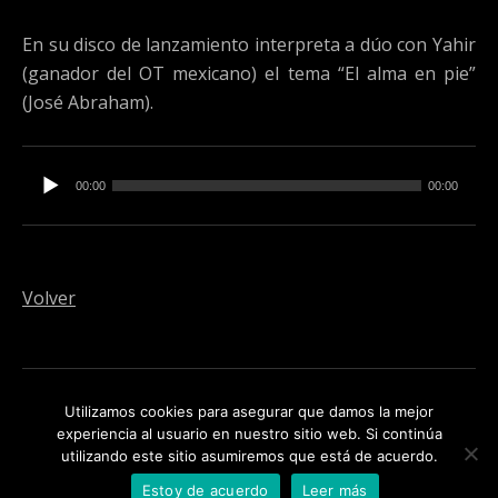
En su disco de lanzamiento interpreta a dúo con Yahir
(ganador del OT mexicano) el tema “El alma en pie”
(José Abraham).
Reproductor de audio
00:00
00:00
Volver
Social Media Profiles
instagram
Spotify
Utilizamos cookies para asegurar que damos la mejor
experiencia al usuario en nuestro sitio web. Si continúa
utilizando este sitio asumiremos que está de acuerdo.
JOSE ABRAHAM © 2026
AVISO LEGAL
Estoy de acuerdo
Leer más