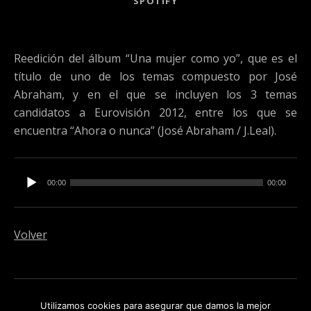
SPOTIFY
Reedición del álbum “Una mujer como yo”, que es el
título de uno de los temas compuesto por José
Abraham, y en el que se incluyen los 3 temas
candidatos a Eurovisión 2012, entre los que se
encuentra “Ahora o nunca” (José Abraham / J.Leal).
Reproductor de audio
00:00
00:00
Volver
Social Media Profiles
instagram
Spotify
Utilizamos cookies para asegurar que damos la mejor