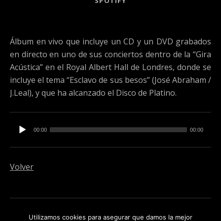
SPOTIFY
Álbum en vivo que incluye un CD y un DVD grabados
en directo en uno de sus conciertos dentro de la “Gira
Acústica” en el Royal Albert Hall de Londres, donde se
incluye el tema “Esclavo de sus besos” (José Abraham /
J.Leal), y que ha alcanzado el Disco de Platino.
Reproductor de audio
00:00
00:00
Volver
Social Media Profiles
instagram
Spotify
Utilizamos cookies para asegurar que damos la mejor