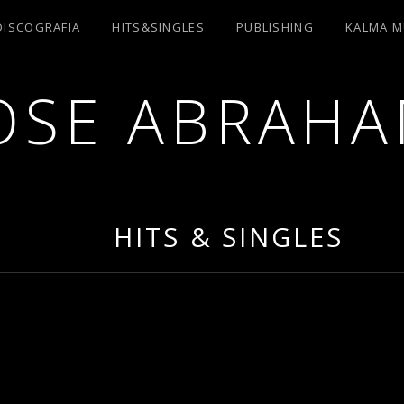
DISCOGRAFIA
HITS&SINGLES
PUBLISHING
KALMA M
OSE ABRAH
HITS & SINGLES