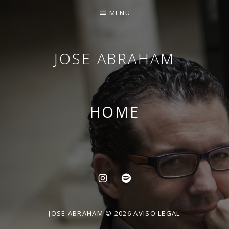
MENU
JOSE ABRAHAM
HOME
Social Media Profiles
instagram
Spotify
JOSE ABRAHAM © 2026
AVISO LEGAL